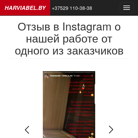
HARVIABEL.BY
+37529 110-38-38
Toggl
navig
Отзыв в Instagram о
Вы
Перейти
к
здесь
нашей работе от
основному
содержанию
одного из заказчиков